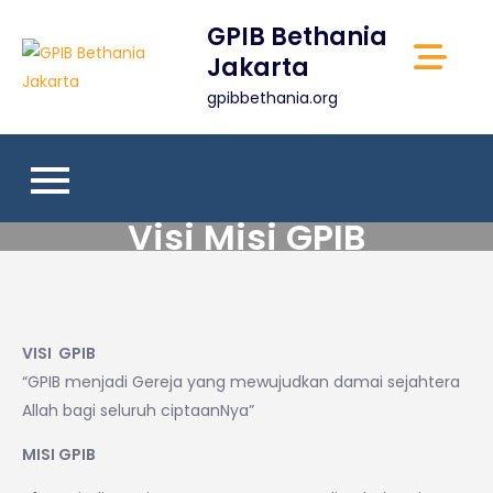
Skip
GPIB Bethania
to
Jakarta
content
gpibbethania.org
Visi Misi GPIB
VISI GPIB
“GPIB menjadi Gereja yang mewujudkan damai sejahtera
Allah bagi seluruh ciptaanNya”
MISI GPIB