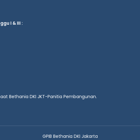
u I & III :
emaat Bethania DKI JKT-Panitia Pembangunan.
GPIB Bethania DKI Jakarta