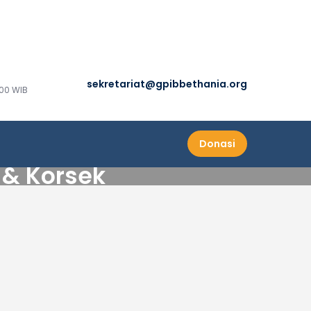
sekretariat@gpibbethania.org
00 WIB
Donasi
 & Korsek