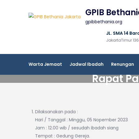
Skip
GPIB Bethani
to
content
gpibbethania.org
JL. SMA 14 Bara
JakartaTimur 13
Warta Jemaat
Jadwal Ibadah
Renungan
Rapat Pa
Dilaksanakan pada :
Hari / Tanggal : Minggu, 05 Nopember 2023
Jam : 12.00 wib / sesudah ibadah siang
Tempat : Gedung Gereja.