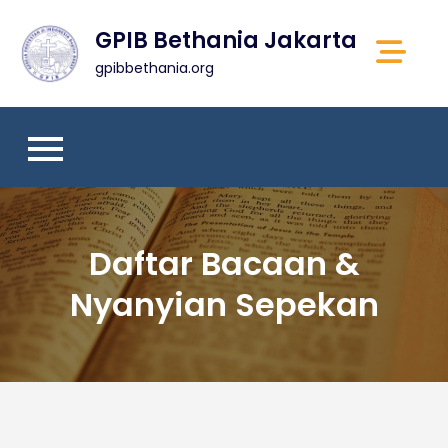
Skip
GPIB Bethania Jakarta
to
content
gpibbethania.org
Daftar Bacaan &
Nyanyian Sepekan