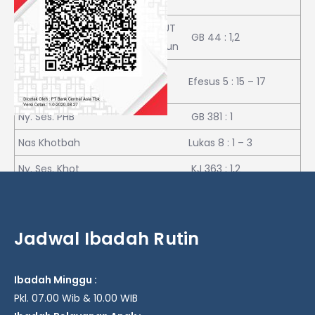
Anugerah
Tata Ibadah HUT
Ny. Ses. Brt Ag
GB 44 : 1,2
GPIB ke 75 Tahun
Prnth hdp
Efesus 5 : 15 – 17
Baru
Ny. Ses. PHB
GB 381 : 1
Nas Khotbah
Lukas 8 : 1 – 3
Ny. Ses. Khot
KJ 363 : 1,2
Persembahan
GB 84 : 1,2
Pengutusan
KK 557 : 1,3
Jadwal Ibadah Rutin
Ibadah Minggu :
Pkl. 07.00 Wib & 10.00 WIB