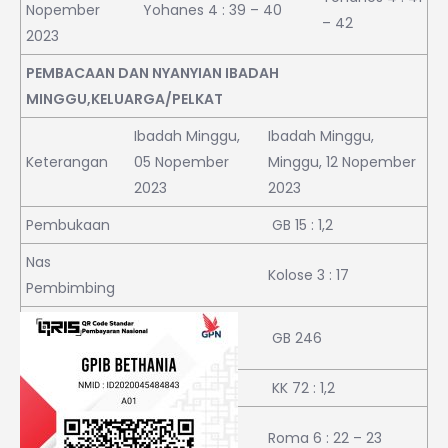
Nopember
Yohanes 4 : 39 – 40
– 42
2023
PEMBACAAN DAN NYANYIAN IBADAH
MINGGU,KELUARGA/PELKAT
Ibadah Minggu,
Ibadah Minggu,
Keterangan
05 Nopember
Minggu, 12 Nopember
2023
2023
Pembukaan
GB 15 : 1,2
Nas
Kolose 3 : 17
Pembimbing
Ny. Ses.
GB 246
Salam
Ny P D
KK 72 : 1,2
Berita
Roma 6 : 22 – 23