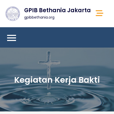
Skip
GPIB Bethania Jakarta
to
content
gpibbethania.org
Kegiatan Kerja Bakti