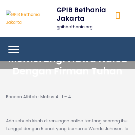
Skip
GPIB Bethania
to
Jakarta
content
gpibbethania.org
Memerangi Hawa Nafsu
Dengan Firman Tuhan
Bacaan Alkitab : Matius 4 : 1 – 4
Ada sebuah kisah di renungan online tentang seorang ibu
tunggal dengan 5 anak yang bernama Wanda Johnson. Ia