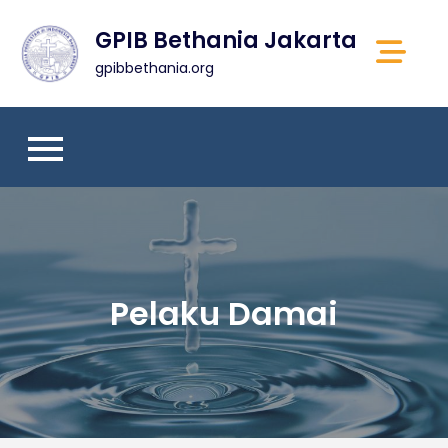
Skip
GPIB Bethania Jakarta
to
content
gpibbethania.org
Pelaku Damai