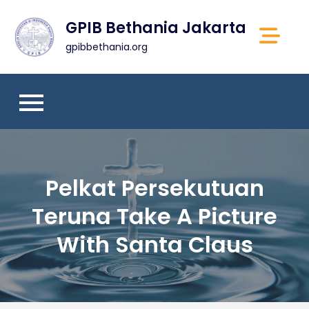
Skip
GPIB Bethania Jakarta
to
content
gpibbethania.org
Pelkat Persekutuan
Teruna Take A Picture
With Santa Claus