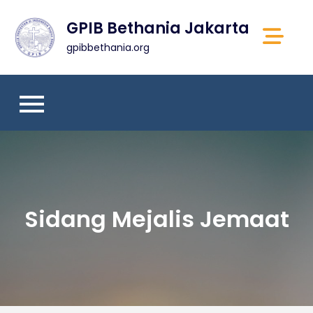
Skip
GPIB Bethania Jakarta
to
content
gpibbethania.org
Sidang Mejalis Jemaat