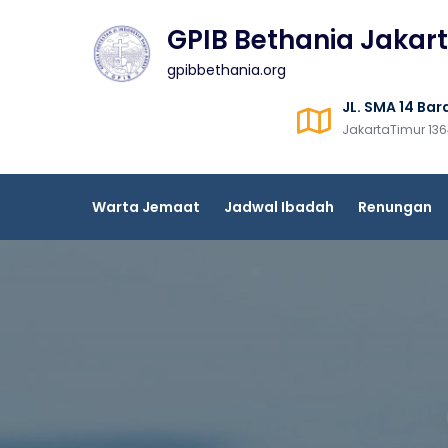
Skip
GPIB Bethania Jakar
to
content
gpibbethania.org
JL. SMA 14 Bara
JakartaTimur 13
Warta Jemaat
Jadwal Ibadah
Renungan