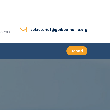
sekretariat@gpibbethania.org
00 WIB
Donasi