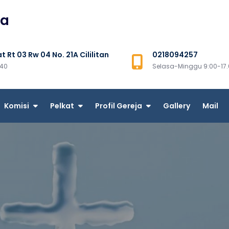
ta
t Rt 03 Rw 04 No. 21A Cililitan
0218094257
640
Selasa-Minggu 9:00-17.
Komisi
Pelkat
Profil Gereja
Gallery
Mail