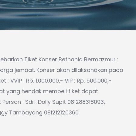
ebarkan Tiket Konser Bethania Bermazmur :
arga jemaat. Konser akan dilaksanakan pada
t : VVIP : Rp. 1.000.000,- VIP : Rp. 500.000,-
aat yang hendak membeli tiket dapat
erson : Sdri. Dolly Supit 081288318093,
eggy Tambayong 081212120360.