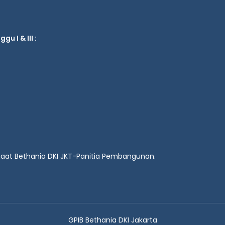
u I & III :
emaat Bethania DKI JKT-Panitia Pembangunan.
GPIB Bethania DKI Jakarta